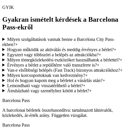
GYIK
Gyakran ismételt kérdések a Barcelona
Pass-ekről
Milyen szolgáltatások vannak benne a Barcelona City Pass-
ekben?
+
Hogyan működik az aktiválás és meddig érvényes a bérlet?
+
Egyszeri vagy többszöri a belépés az attrakciókba?
+
Milyen tömegközlekedési eszközöket használhatok a bérlettel?
+
Érvényes a bérlet a repülőtérre való transzferre is?
+
Van-e elsőbbségi belépés (Fast Track) bizonyos attrakciókhoz?
+
Milyen korcsoportoknak van kedvezmény?
+
Hol és hogyan kapom meg a bérletet a vásárlás után?
+
Lemondható vagy visszatéríthető a bérlet?
+
Átruházható vagy személyhez kötött a bérlet?
+
Barcelona Pass
A barcelonai bérletek összehasonlítva: tartalmazott látnivalók,
közlekedés, ár-érték arány. Független vizsgálat.
Barcelona Pass