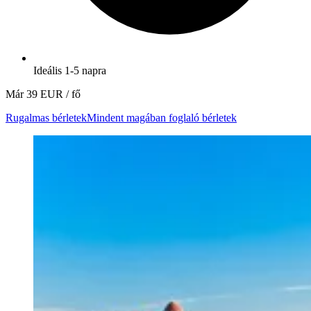
Ideális 1-5 napra
Már
39 EUR
/ fő
Rugalmas bérletek
Mindent magában foglaló bérletek