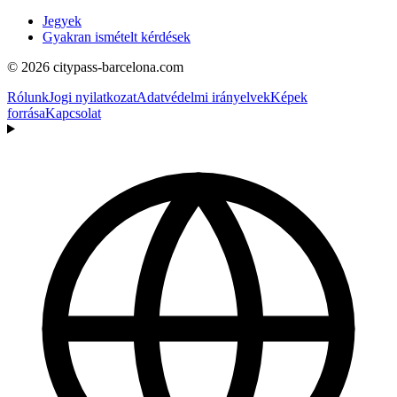
Jegyek
Gyakran ismételt kérdések
© 2026 citypass-barcelona.com
Rólunk
Jogi nyilatkozat
Adatvédelmi irányelvek
Képek
forrása
Kapcsolat