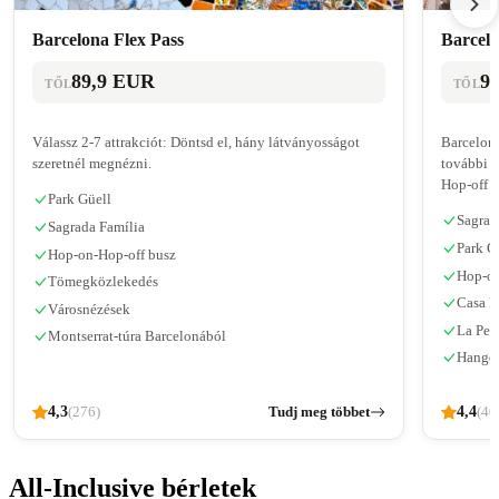
Barcelona Flex Pass
Barcelo
89,9 EUR
9
TŐL
TŐL
Válassz 2-7 attrakciót: Döntsd el, hány látványosságot
Barcelona
szeretnél megnézni.
további k
Hop-off b
Park Güell
Sagrad
Sagrada Família
Park G
Hop-on-Hop-off busz
Hop-on
Tömegközlekedés
Casa B
Városnézések
La Pedr
Montserrat-túra Barcelonából
Hangos
4,3
Tudj meg többet
4,4
(276)
(40
All-Inclusive bérletek