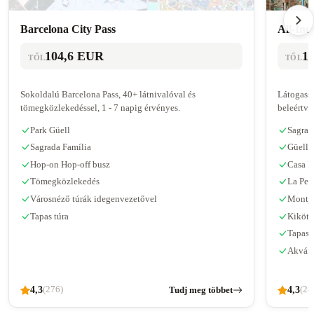
Barcelona City Pass
All-Incl
104,6 EUR
1
TŐL
TŐL
Sokoldalú Barcelona Pass, 40+ látnivalóval és
Látogasso
tömegközlekedéssel, 1 - 7 napig érvényes.
beleértve
Park Güell
Sagrad
Sagrada Família
Güell 
Hop-on Hop-off busz
Casa B
Tömegközlekedés
La Ped
Városnéző túrák idegenvezetővel
Montju
Tapas túra
Kikötő
Tapas 
Akvár
4,3
Tudj meg többet
4,3
(276)
(28