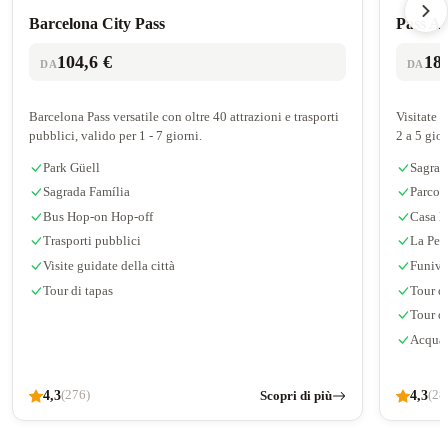
Barcelona City Pass
Pass Al
104,6 €
18
DA
DA
Barcelona Pass versatile con oltre 40 attrazioni e trasporti
Visitate 
pubblici, valido per 1 - 7 giorni.
2 a 5 gio
Park Güell
Sagrad
Sagrada Família
Parco 
Bus Hop-on Hop-off
Casa B
Trasporti pubblici
La Ped
Visite guidate della città
Funivi
Tour di tapas
Tour d
Tour de
Acquar
4,3
Scopri di più
4,3
(276)
(28