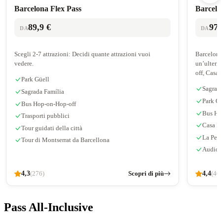
Barcelona Flex Pass
Barcelo
89,9 €
97 
DA
DA
Scegli 2-7 attrazioni: Decidi quante attrazioni vuoi
Barcelona
vedere.
un’ulteri
off, Casa
Park Güell
Sagrad
Sagrada Família
Park G
Bus Hop-on-Hop-off
Bus Ho
Trasporti pubblici
Casa B
Tour guidati della città
La Ped
Tour di Montserrat da Barcellona
Audio
4,3
Scopri di più
4,4
(276)
(40
Pass All-Inclusive