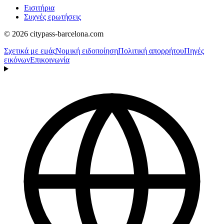
Εισιτήρια
Συχνές ερωτήσεις
© 2026 citypass-barcelona.com
Σχετικά με εμάς
Νομική ειδοποίηση
Πολιτική απορρήτου
Πηγές
εικόνων
Επικοινωνία